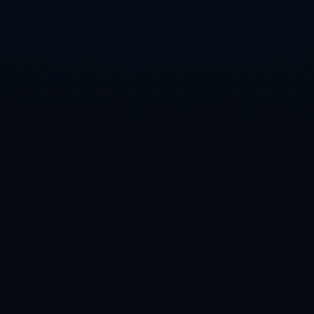
团战配合——这些问题或许远比胜负更值得深思。
上一篇：安帅谈伤病潮与射门浪潮：皇马仍有西甲希望
下一篇：奥沙利文13-9力克斯佳辉 半决赛迎战赵心童
乐竞体育
地址：
河南省省直辖县级行政区划济源市济源市克井镇
邮箱：admin@ruilian168.com
友情链接
客服热线(服务时间：9:00-18:00)
028-9697328