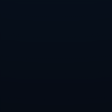
具体到老林的BP策略，他充分体现了“
堵住敌方优势，扬己方强
点
”的经典战术。以Hero的首发三号位为例，对方本场擅长使用的英
雄被连续封锁后，表现明显不如以往。这不仅是BP的成功，更是选手
心理战的胜利。对于职业选手来说，这样的打击无疑是致命的，最后
的失利已属情理之中。
瓶子观点：对BP的重视不可忽视
身为解说的瓶子对这场比赛的点评，不仅直截了当地点破了Hero的问
题，而且也凸显了电竞中越来越关键的心理素质。
“老林确实厉害”不
仅是对其BP技术的肯定，更是一场比赛胜利的全局性评价。
通过对本场比赛的回归和分析，可以看出BP环节的重要性已然不
言而喻。而在激烈的战局中，一场精彩的BP既成就了老林，也成了新
时代电竞策略发展的经典脚注。对于Hero来说，如何调整心态、强化