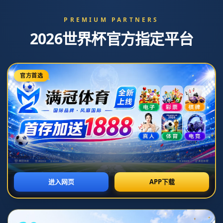
新闻中心
NEWS