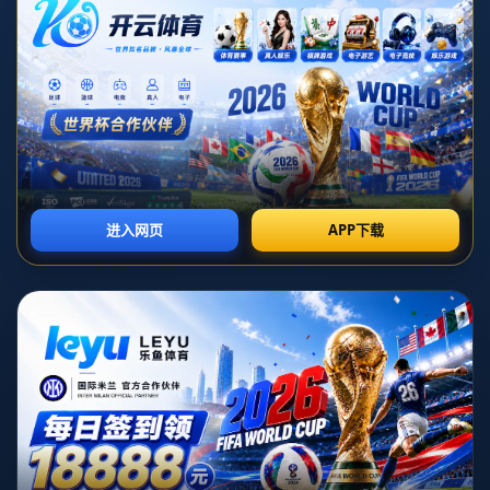
返回列表
瓶子发文评价老林BP神技，Hero纯
道心彻底崩盘
发布时间：2026-07-04T16:30:01+08:00 信息来源：乐竞体育 浏览次数：
老林BP战术升级，Hero遭遇关键挑战与瓶子观点剖析
每一场精彩的电竞比赛背后，都是策略和心理的博弈；每一个引
发讨论的战局过后，都是英雄人物的高光与低谷。这次“老林BP确实厉
害，Hero纯道心破碎了”的讨论引发了广泛关注，不仅因为瓶子的点评
字字见血，更是因为这一场对局成为了战术运用、心理素质的典型案
例。
老林BP战术成为焦点
BP（Ban/Pick）作为MOBA类游戏的核心策略，能否抓住敌方的弱